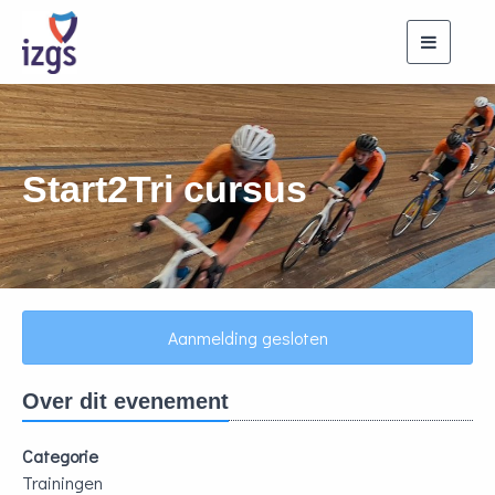
Toggle
navigati
Start2Tri cursus
Aanmelding gesloten
Over dit evenement
Categorie
Trainingen